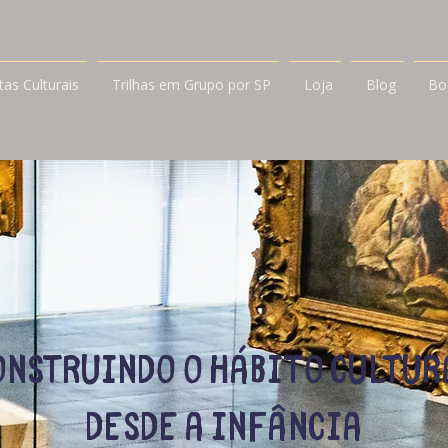
itas Culturais
Trilhas em Grupo por SP
Loja
Blog
Bo
onstruindo o hábito cultur
desde a infância