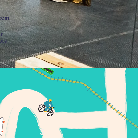
scem
ar
oda.
5