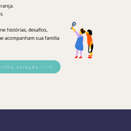
brança.
s.
ne histórias, desafios,
que acompanham sua família
inha coleção