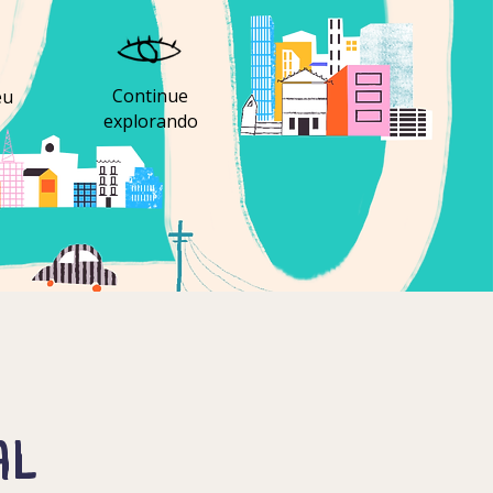
Continue
eu
explorando
al