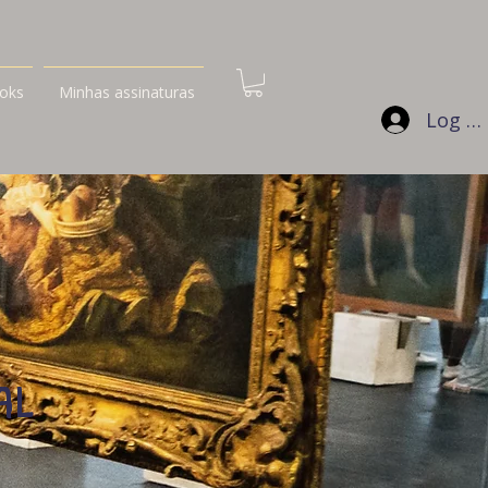
oks
Minhas assinaturas
Log In
al