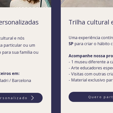
ersonalizadas
Trilha cultural
Uma experiência contín
cultural e nós
SP
para criar o hábito c
a particular ou um
o para sua
família
ou
Acompanhe nossa pr
- 1 museu diferente a 
- Arte educadores espec
ceiros em:
- Visitas com outras cri
- Material exclusivo pa
adri / Barcelona
Quero part
rsonalizado