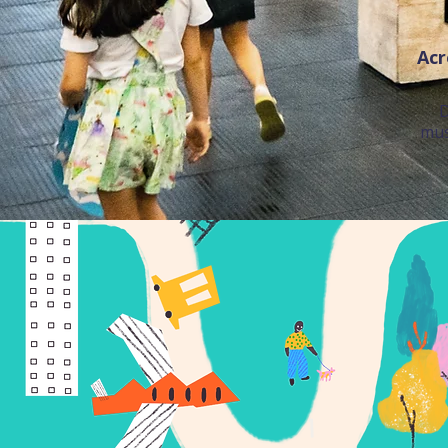
Acr
D
mus
1