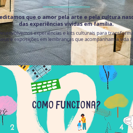
editamos que o amor pela arte e pela cultura na
das experiências vividas em família.
esenvolvemos experiências e kits culturais para transform
eus e exposições em lembranças que acompanham a vida t
como funciona?
4
2
3