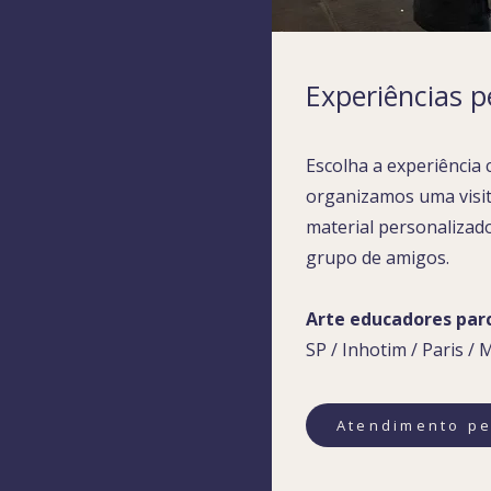
Experiências p
Escolha a experiência 
organizamos uma visit
material personalizad
grupo de amigos.
Arte educadores par
SP /
Inhotim /
Paris /
M
Atendimento pe